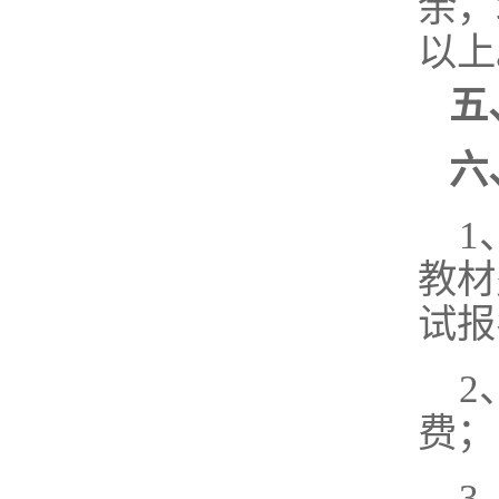
余，
以上
五
六
1
教材
试报
2
费；
3