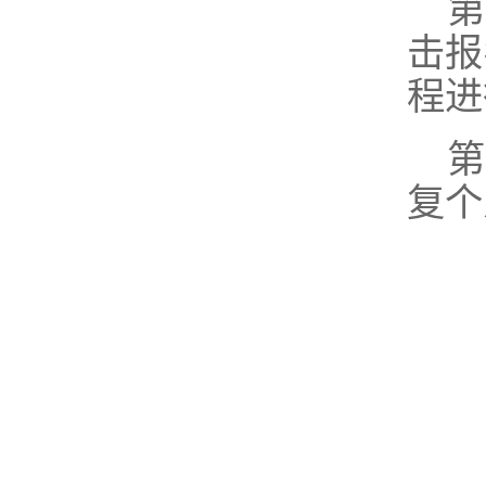
第
击报
程
进
第
复个