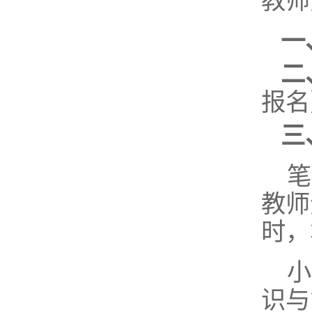
教师
一
二
报名
三
笔
教师
时，
小
识与