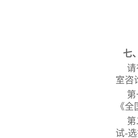
七
请
室咨
第
《全
第
试-