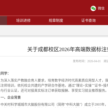
微信
培训进修
规章制度
证书查询
关于成都校区2026年高端数据标
发布时间：2026-04-01 
关同学：
为深入落实产教融合育人要求，培育数字经济时代高素质应用型人才，
标注师培训，依托校企共建的产学研合作基地，通过“理论+实操”“证书+
验与行业认证，还可对接真实标注订单获取报酬、享受实习就业推荐服务
一、企业背景
中关村科学城城市大脑股份有限公司（简称“中科大脑”）成立于2003