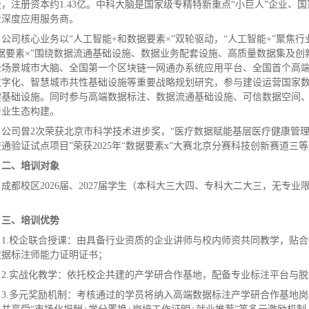
股，注册资本约1.43亿。中科大脑是国家级专精特新重点“小巨人”企业
业深度应用服务商。
公司核心业务以“人工智能+和数据要素×”双轮驱动，“人工智能+”聚
数据要素×”围绕数据流通基础设施、数据业务配套设施、高质量数据集及
全场景城市大脑、全国第一个区块链一网通办系统应用平台、全国首个高
数字化、智慧城市共性基础设施等重要战略规划研究，参与建设运营国家
键基础设施。同时参与高端数据标注、数据流通基础设施、可信数据空间
产业生态构建。
公司曾2次荣获北京市科学技术进步奖，“医疗数据赋能基层医疗健康管理项目
通验证试点项目”荣获2025年“数据要素x”大赛北京分赛科技创新赛道三
二、培训对象
成都校区2026届、2027届学生（本科大三大四、专科大二大三，无专
）
三、培训优势
1.校企联合授课：由具备行业资质的企业讲师与校内师资共同教学，贴
数据标注师能力证明证书；
2.实战化教学：依托校企共建的产学研合作基地，配备专业标注平台与
3.多元奖励机制：考核通过的学员将纳入高端数据标注产学研合作基地