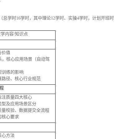
。
总学时16学时，其中理论12学时、实操4学时，计划开班时
教学内容/知识点
与价值
系，核心应用场景（自动驾
型训练的影响
展路径、核心行业规范
程
标注质量四大核心
类型及应用场景区分
质量校验、数据提交全流程
的核心要求
核心方法