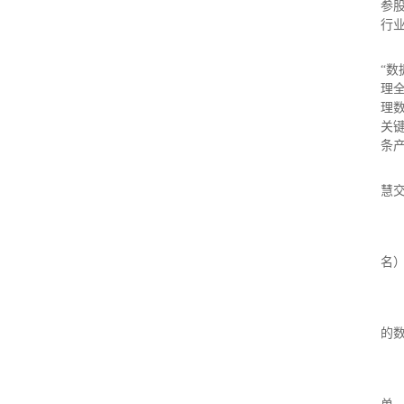
参
行
“
理
理
关
条
慧交
名
的