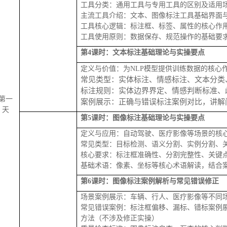
工具分类：通用工具与专用工具的区别及适用
主流工具介绍：文本、图像标注工具基础界面
工具核心逻辑：标注框、标签、属性的核心作
工具使用原则：数据保存、规范操作的基础要
第
4课时：文本标注基础理论与实操要点
定义与价值：为
NLP模型提供训练数据的核心
常见类型：实体标注、情感标注、文本分类
标注规则：实体边界界定、情感判断标准、
第一
案例展示：正确与错误标注案例对比，讲解
天
第
5课时：图像标注基础理论与实操要点
定义与应用：自动驾驶、医疗影像等场景的核
常见类型：目标检测、语义分割、实例分割、
核心要求：标注框准确性、分割完整性、关键
基础术语：像素、坐标等核心术语解读，结合
第
6课时：图像标注案例解析与常见错误修正
场景案例展示：车辆、行人、医疗影像等不同
常见错误案例：标注框偏移、漏标、错标案例
方法（不涉及修正实操）