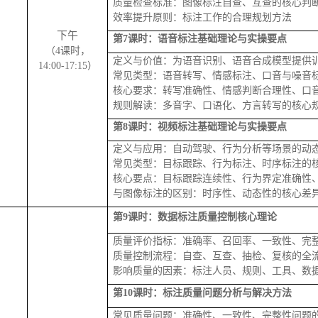
质量检查标准：图像标注自查、互查的核心判
效率提升原则：标注工作的合理规划方法
下午
第
7课时：语音标注基础理论与实操要点
（
4课时，
定义与价值：为语音识别、语音合成模型提供
14:00-17:15）
常见类型：语音转写、情感标注、口音与噪音
核心要求：转写准确性、情感判断合理性、口
规则解读：多音字、口语化、方言转写的核心
第
8课时：视频标注基础理论与实操要点
定义与应用：自动驾驶、行为分析等场景的动
常见类型：目标跟踪、行为标注、时序标注的
核心要点：目标跟踪连续性、行为界定准确性
与图像标注的区别：时序性、动态性的核心差
第9课时：数据标注质量控制核心理论
质量评价指标：准确率、召回率、一致性、完
质量控制流程：自查、互查、抽检、复核的全
影响质量的因素：标注人员、规则、工具、数
第
10课时：标注质量问题分析与解决方法
常见质量问题：准确性、一致性、完整性问题