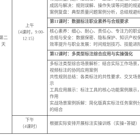
成因与解决：规则误解、操作失误等问题的规
案例复盘：典型质量问题案例分析，总结规避
第
11课时：数据标注职业素养与合规要求
上午
核心素养：细心、耐心、责任心、专注力的职
（4课时，9:00-
第二
合规与安全：数据保密、隐私保护、知识产权
12:15）
天
效率提升与职业发展：时间规划技巧、技能进
第
12课时：多类型标注综合应用与实操强化
多标注类型综合场景解析：结合实际工作场景
视频标注的协同应用案例
共性规则总结：各类标注的共性要求、交叉场
示
工具应用展示：标注工具的核心功能案例展示
作用
实战场景案例拆解：简化版真实标注任务案例
的结合
下午
根据实际安排开展标注实操训练（实操+答疑）
（4课时）