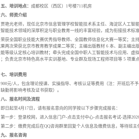
五、培训地点：
成都校区（西区）1号楼711机房
六、师资介绍
贾艳光老师，现任北京市信息管理学校智能技术系主任、海淀区人工智
在智能技术领域的深厚积淀与职业教育一线的丰富经验，成为衔接技术标
荣获全国职业技能大赛优秀指导教师、全国教师信息化大赛一等奖；主
成果两次荣获北京市教育教学成果二等奖；主编出版教材 6 本、副主编出版
技能等级认定核心培训教材；牵头完成全国中职人工智能技术与应用、虚
白；负责北京市特色高水平实训基地、专业群及现场工程师项目等 5 项
。
七、培训费用
900元/人，包含理论授课、实操指导、考核认证等费用（注：开班后不
、缺勤将影响考核及证书获取）。
八、报名时间及流程
即日起至4月17日，请有报名意向的同学按以下步骤完成报名：
第一步：登录校网，进入信息门户-点击支付中心-点击报名考试-选择20
第二步：缴费完成后在QQ咨询群里回复个人信息及缴费信息，等待班主
九、报名咨询