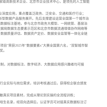
、国家级高新技术企业、北京市企业技术中心，是领先的人工智能
焦行业深度应用，重点覆盖泛政务、泛安全、交通和医疗行业；
创新型数据产品服务展开。先后支撑建设运营全国第一个城市治
端数据标注基地，参与北京市政务大模型、一网统管、基层治
数据局数据生态要素示范区和北京市数据流通增值协作网络等
、数据质量评估、数据资产定价、数据安全监管等一体化全链
”荣获2025年“数据要素x”大赛全国第六名，“双智城市智
等奖。
业限制，对数据标注、数字经济、大数据应用感兴趣者均可报
合行业实际与岗位需求，培训考核通过后，获得校企联合颁发
脱敏真实项目素材，完成从理论到实操的全流程训练；
岗培生名录，经双向选择后，认证学员可对接真实数据标注订