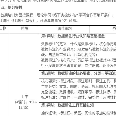
，并享受“市场化报酬+学分置换+岗培工作证明+就业推荐”等多元激励机制
四、培训安排
首期培训为面授课程，理论学习+线下实操校内产学研合作基地开展），（
月18日-4月19日（2天），开班具体事宜另行通知。
日期
时段
课时主题
第1课时：数据标注行业认知与基础概念
数据标注的定义：什么是数据标注，核心作用
数据标注的行业背景：AI发展与数据标注的关
驶、自然语言处理、计算机视觉等）
数据标注的核心意义：高质量标注数据对AI模
行业发展现状与职业前景：岗位需求、职业发
第
2课时：数据标注的核心要素、分类与基础流
核心要素：标注对象、标注规则、标注工具、
主要分类：文本、图像、语音、视频四大标注
完整流程：数据接收、规则学习、标注执行、
上午
标注标准：准确性、一致性、完整性、及时性
（4课时，9:00-
第
3课时：数据标注工具基础认知
12:15）
操作逻辑：标注框、标签、属性的添加与编辑